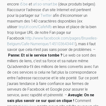
encore
i5.be
et
url.so-smart.be
(deux produits belges).
Raccourcir l’adresse d’un site Internet est pertinent
pour la partager sur
Twitter
afin d’économiser un
maximum des 140 caractères disponibles (ex:
utiliser
tinyUrl.com/CafeNfb
en lieux et place de la bien
trop longue URL de notre Fan page sur
Facebook
http://www.facebook.com/pages/Bruxelles-
Belgium/Cafe-Numerique/145103643441
), mais il faut
savoir que cela n’est pas sans poser de problèmes. –
Panne: Et si le service tombe ?
Le web ce sont des
milliers de liens, c’est sa force et sa nature même.
Qu’adviendra-t’il des millions de liens convertis avec l’un
de ces services si celui ne fait plus la correspondance
entre l’adresse raccourcie et le site pointé. Sur ce point
j’aurais tendance à faire confiance aux fermes de
serveurs de Facebook et Google pour assurer le
service, avec rapidité et pérennité. –
Aveugle: On ne
sais plus savoir ce sur quoi on clique !
Comment