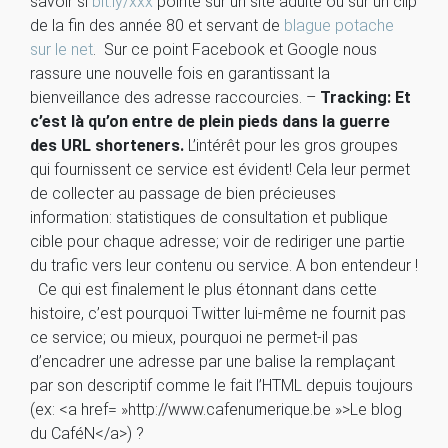
savoir si
bit.ly/xxx
pointe sur un site adulte ou sur un clip
de la fin des année 80 et servant de
blague potache
sur le net
. Sur ce point Facebook et Google nous
rassure une nouvelle fois en garantissant la
bienveillance des adresse raccourcies. –
Tracking: Et
c’est là qu’on entre de plein pieds dans la guerre
des URL shorteners.
L’intérêt pour les gros groupes
qui fournissent ce service est évident! Cela leur permet
de collecter au passage de bien précieuses
information: statistiques de consultation et publique
cible pour chaque adresse; voir de rediriger une partie
du trafic vers leur contenu ou service. A bon entendeur !
Ce qui est finalement le plus étonnant dans cette
histoire, c’est pourquoi Twitter lui-même ne fournit pas
ce service; ou mieux, pourquoi ne permet-il pas
d’encadrer une adresse par une balise la remplaçant
par son descriptif comme le fait l’HTML depuis toujours
(ex: <a href= »http://www.cafenumerique.be »>Le blog
du CaféN</a>) ?