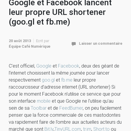
Google et Facebook lancent
leur propre URL shortener
(goo.gl et fb.me)
20 août 2013
Ecrit par
Laisser un commentaire
Équipe Café Numérique
C’est officiel,
Google
et
Facebook
, deux des géant de
l’internet choisissent la même journée pour lancer
respectivement
goo.gl
et
fb.me
leur propre
raccourcisseur d’adresse internet (URL shortener) Si
pour le moment Facebook n’utilise ce service que pour
son interface
mobile
et que Google ne l’utilise qu’au
sein de sa
Toolbar
et de
FeedBurner
, on peu facilement
penser que la force commerciale de ces mastodontes
va rapidement faire de l’ombre aux actuelles acteurs du
marché que sont
Bit.ly
,
TinyURL.com
,
tr.im
,
Short.to
ou