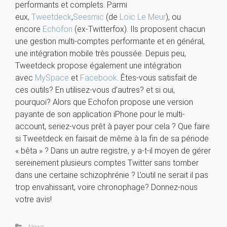
performants et complets. Parmi
eux,
Tweetdeck
,
Seesmic
(de
Loïc Le Meur
), ou
encore
Echofon
(ex-Twitterfox). Ils proposent chacun
une gestion multi-comptes performante et en général,
une intégration mobile très poussée. Depuis peu,
Tweetdeck propose également une intégration
avec
MySpace
et
Facebook
. Êtes-vous satisfait de
ces outils? En utilisez-vous d’autres? et si oui,
pourquoi? Alors que Echofon propose une version
payante de son application iPhone pour le multi-
account, seriez-vous prêt à payer pour cela ? Que faire
si Tweetdeck en faisait de même à la fin de sa période
« bêta » ? Dans un autre registre, y a-t-il moyen de gérer
sereinement plusieurs comptes Twitter sans tomber
dans une certaine schizophrénie ? L’outil ne serait il pas
trop envahissant, voire chronophage? Donnez-nous
votre avis!
News