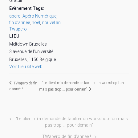
Gratuit
Évènement Tags:
apero
,
Apéro Numérique
,
fin d'année
,
noël
,
nouvel an
,
Twapero
LIEU
Meltdown Bruxelles
3 avenue de l'université
Bruxelles
,
1150
Belgique
Voir Lieu site web
“Le client m’a demandé de faciliter un workshop fun
TWapero de fin
d’année !
mais pas trop … pour demain”
“Le client m’a demandé de faciliter un workshop fun mais
pas trop … pour demain”
TWapero de fin d’année !