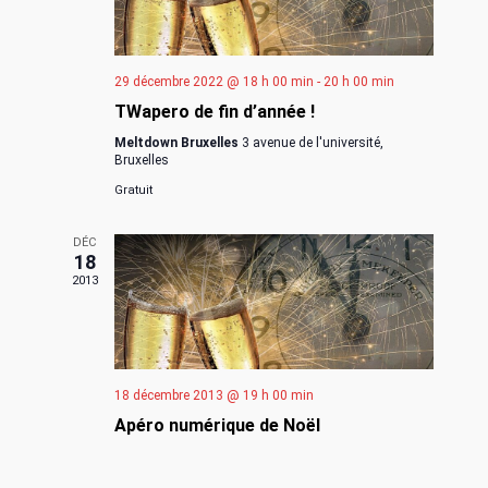
u
d
n
e
e
a
s
29 décembre 2022 @ 18 h 00 min
-
20 h 00 min
É
v
TWapero de fin d’année !
É
Meltdown Bruxelles
3 avenue de l'université,
v
i
Bruxelles
v
Gratuit
è
g
è
DÉC
n
18
n
a
2013
e
e
t
m
m
i
e
18 décembre 2013 @ 19 h 00 min
e
o
Apéro numérique de Noël
n
n
n
t