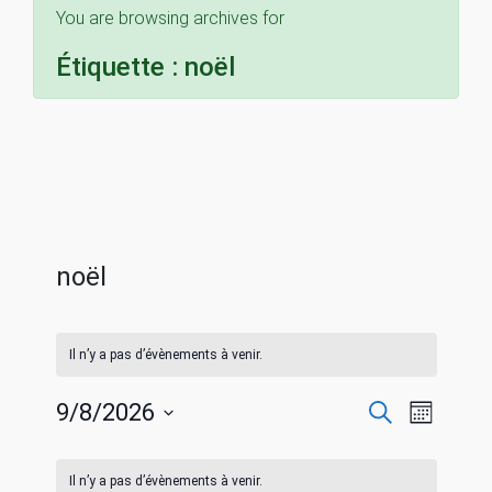
You are browsing archives for
Étiquette :
noël
noël
Il n’y a pas d’évènements à venir.
R
N
9/8/2026
R
M
e
S
o
a
c
C
e
i
é
h
Il n’y a pas d’évènements à venir.
s