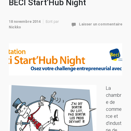
BECI Start’Hub Night
18 novembre 2014
Ecrit par
Laisser un commentaire
Nickko
La
chambr
e de
comme
rce et
d’indust
rie de