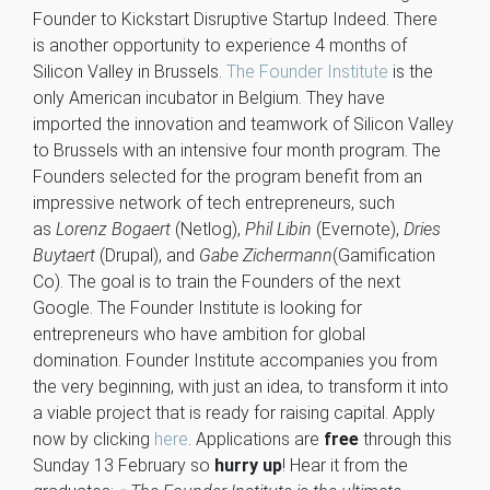
Founder to Kickstart Disruptive Startup Indeed. There
is another opportunity to experience 4 months of
Silicon Valley in Brussels.
The Founder Institute
is the
only American incubator in Belgium. They have
imported the innovation and teamwork of Silicon Valley
to Brussels with an intensive four month program. The
Founders selected for the program benefit from an
impressive network of tech entrepreneurs, such
as
Lorenz Bogaert
(Netlog),
Phil Libin
(Evernote),
Dries
Buytaert
(Drupal), and
Gabe Zichermann
(Gamification
Co). The goal is to train the Founders of the next
Google. The Founder Institute is looking for
entrepreneurs who have ambition for global
domination. Founder Institute accompanies you from
the very beginning, with just an idea, to transform it into
a viable project that is ready for raising capital. Apply
now by clicking
here
. Applications are
free
through this
Sunday 13 February so
hurry up
! Hear it from the