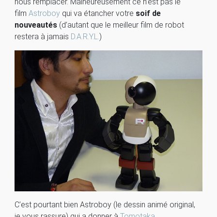
nous remplacer. Malheureusement ce n’est pas le
film
Astroboy
qui va étancher votre
soif de
nouveautés
(d’autant que le meilleur film de robot
restera à jamais
D.A.R.Y.L.
)
C’est pourtant bien Astroboy (le dessin animé original,
je vous rassure) qui a donner à
Tomotaka