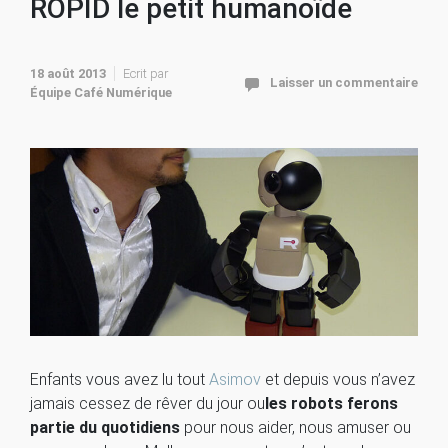
ROPID le petit humanoïde
18 août 2013
Ecrit par
Laisser un commentaire
Équipe Café Numérique
Enfants vous avez lu tout
Asimov
et depuis vous n’avez
jamais cessez de rêver du jour ou
les robots ferons
partie du quotidiens
pour nous aider, nous amuser ou