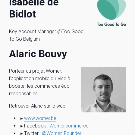
Isabelle de
Bidlot
Key Account Manager @Too Good
To Go Belgium
Alaric Bouvy
Porteur du projet Womer,
l’application mobile qui vise à
booster les commerces éco-
responsables.
Retrouver Alaric sur le web :
▸
www.womer.be
▸ Facebook :
Womer.commerce
▸ Twitter :
@Womer_Founder