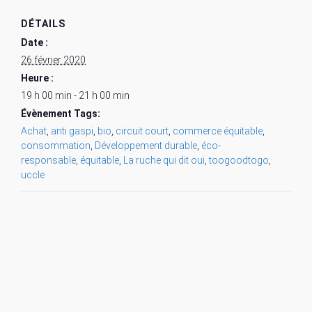
DÉTAILS
Date :
26 février 2020
Heure :
19 h 00 min - 21 h 00 min
Évènement Tags:
Achat
,
anti gaspi
,
bio
,
circuit court
,
commerce équitable
,
consommation
,
Développement durable
,
éco-
responsable
,
équitable
,
La ruche qui dit oui
,
toogoodtogo
,
uccle