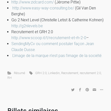
http://www.zidcard.com/
(Jérome Pittie)
http://www.easy-way-consulting.be/
(Gil Van Den
Berghe)
Go 2 Next Level (Christelle Letist & Catherine Kohnen)
http://g2nlevels.be
Recrutement et GRH 2.0
http://www.scoop.it/t/recrutement-et-rh-2-0
–
SendingMyCv ou comment postuler façon Jean
Claude Dusse.
L’image de la marque n’est pas l’image de la société.
Résumé
GRH 2.0
,
Linkedin
,
Recrutement
,
recrutement 2.0
,
RH
Billets similaires