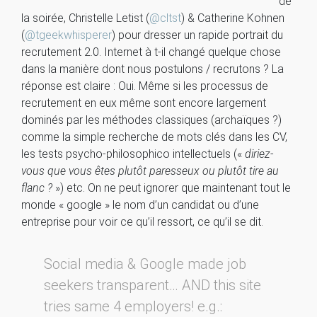
de
la soirée, Christelle Letist (
@cltst
) & Catherine Kohnen
(
@tgeekwhisperer
) pour dresser un rapide portrait du
recrutement 2.0. Internet à t-il changé quelque chose
dans la manière dont nous postulons / recrutons ? La
réponse est claire : Oui. Même si les processus de
recrutement en eux même sont encore largement
dominés par les méthodes classiques (archaïques ?)
comme la simple recherche de mots clés dans les CV,
les tests psycho-philosophico intellectuels («
diriez-
vous que vous êtes plutôt paresseux ou plutôt tire au
flanc ?
») etc. On ne peut ignorer que maintenant tout le
monde « google » le nom d’un candidat ou d’une
entreprise pour voir ce qu’il ressort, ce qu’il se dit.
Social media & Google made job
seekers transparent… AND this site
tries same 4 employers! e.g.: