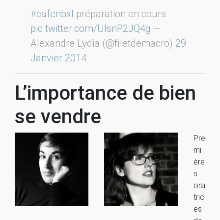
#cafenbxl
préparation en cours
pic.twitter.com/UlsnP2JQ4g
—
Alexandre Lydia (@filetdemacro)
29
Janvier 2014
L’importance de bien
se vendre
Pre
mi
ère
s
ora
tric
es