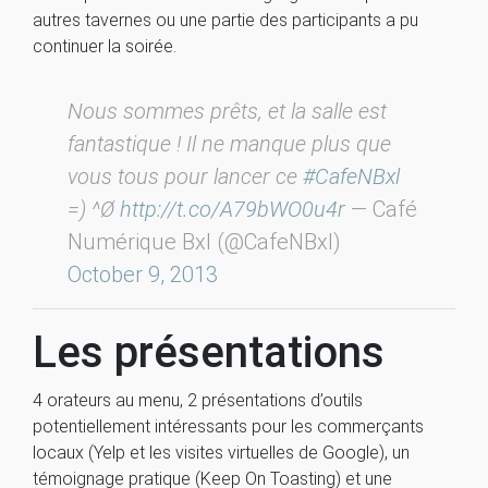
autres tavernes ou une partie des participants a pu
continuer la soirée.
Nous sommes prêts, et la salle est
fantastique ! Il ne manque plus que
vous tous pour lancer ce
#CafeNBxl
=) ^Ø
http://t.co/A79bWO0u4r
— Café
Numérique Bxl (@CafeNBxl)
October 9, 2013
Les présentations
4 orateurs au menu, 2 présentations d’outils
potentiellement intéressants pour les commerçants
locaux (Yelp et les visites virtuelles de Google), un
témoignage pratique (Keep On Toasting) et une