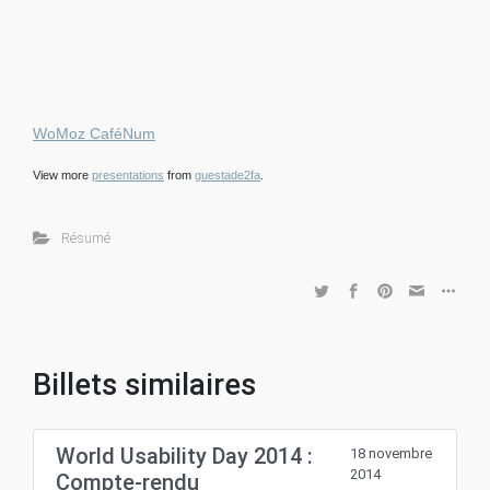
WoMoz CaféNum
View more
presentations
from
guestade2fa
.
Résumé
Billets similaires
World Usability Day 2014 :
18 novembre
2014
Compte-rendu