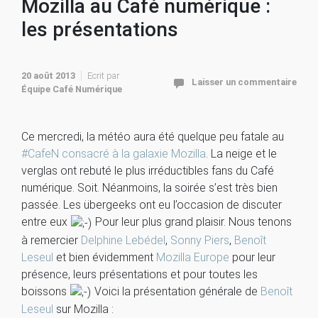
Mozilla au Café numérique :
les présentations
20 août 2013
Ecrit par
Laisser un commentaire
Équipe Café Numérique
Ce mercredi, la météo aura été quelque peu fatale au
#CafeN consacré à la galaxie
Mozilla
. La neige et le
verglas ont rebuté le plus irréductibles fans du Café
numérique. Soit. Néanmoins, la soirée s’est très bien
passée. Les übergeeks ont eu l’occasion de discuter
entre eux
Pour leur plus grand plaisir. Nous tenons
à remercier
Delphine Lebédel
,
Sonny Piers
,
Benoît
Leseul
et bien évidemment
Mozilla Europe
pour leur
présence, leurs présentations et pour toutes les
boissons
Voici la présentation générale de
Benoît
Leseul
sur Mozilla :