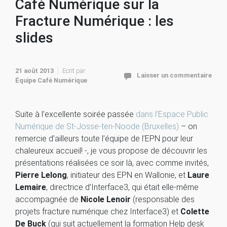
Café Numérique sur la
Fracture Numérique : les
slides
21 août 2013
Ecrit par
Laisser un commentaire
Équipe Café Numérique
Suite à l’excellente soirée passée
dans l’Espace Public
Numérique de St-Josse-ten-Noode (Bruxelles)
– on
remercie d’ailleurs toute l’équipe de l’EPN pour leur
chaleureux accueil! -, je vous propose de découvrir les
présentations réalisées ce soir là, avec comme invités,
Pierre Lelong
, initiateur des EPN en Wallonie, et
Laure
Lemaire
, directrice d’Interface3, qui était elle-même
accompagnée de
Nicole Lenoir
(responsable des
projets fracture numérique chez Interface3) et
Colette
De Buck
(qui suit actuellement la formation Help desk