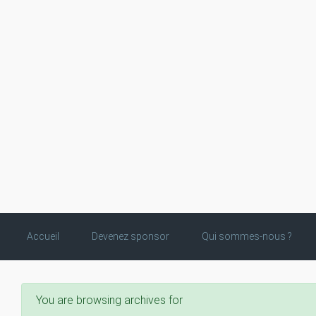
Skip to main content
Accueil
Devenez sponsor
Qui sommes-nous ?
You are browsing archives for