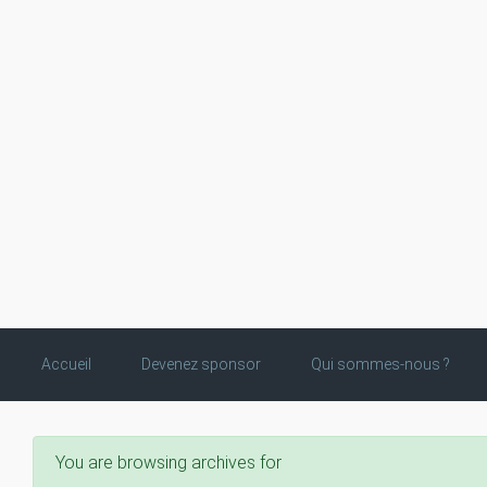
Skip to main content
Accueil
Devenez sponsor
Qui sommes-nous ?
You are browsing archives for