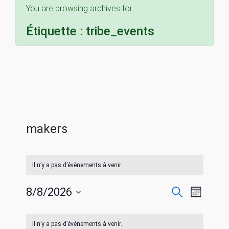
You are browsing archives for
Étiquette :
tribe_events
makers
Il n’y a pas d’évènements à venir.
R
N
8/8/2026
R
M
e
S
o
a
c
C
e
i
é
h
Il n’y a pas d’évènements à venir.
s