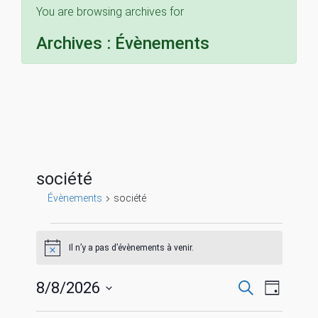
You are browsing archives for
Archives :
Évènements
société
Évènements
société
Évènements
Il n’y a pas d’évènements à venir.
N
for
o
t
R
N
8/8/2026
R
i
J
8
c
e
S
o
e
c