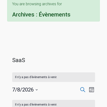
You are browsing archives for
Archives :
Évènements
SaaS
Il n’y a pas d’évènements à venir.
R
N
7/8/2026
R
M
e
S
o
a
c
C
e
i
é
h
Il n’y a pas d’évènements à venir.
s