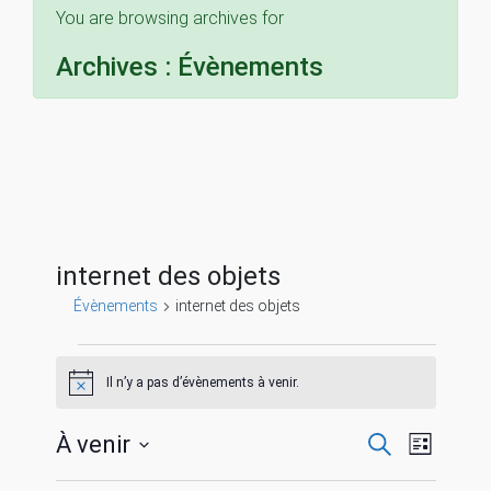
You are browsing archives for
Archives :
Évènements
internet des objets
Évènements
internet des objets
Évènements
Il n’y a pas d’évènements à venir.
N
o
t
R
N
À venir
R
i
L
c
e
S
i
e
c