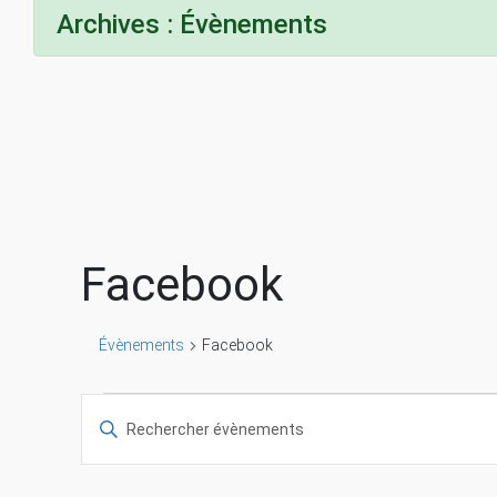
Archives :
Évènements
Facebook
Évènements
Facebook
Évènements
R
S
a
e
i