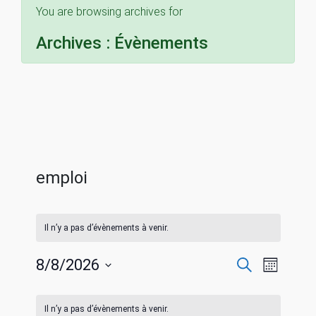
You are browsing archives for
Archives :
Évènements
emploi
Il n’y a pas d’évènements à venir.
R
N
8/8/2026
R
M
e
S
o
a
c
C
e
i
é
h
Il n’y a pas d’évènements à venir.
s