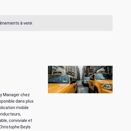
i
g
évènements à venir.
a
t
i
o
n
d
ty Manager chez
e
isponible dans plus
plication mobile
v
conducteurs,
ble, conviviale et
u
 Christophe Beyls