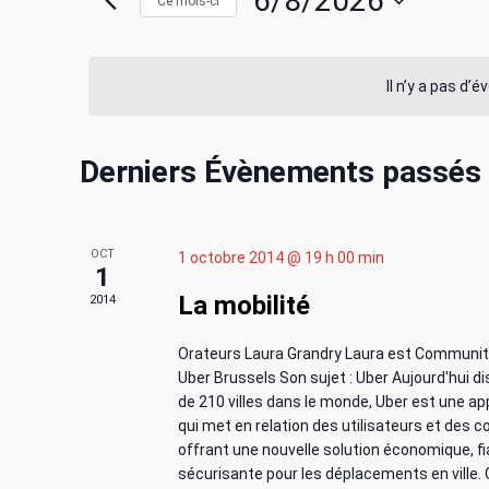
c
6/8/2026
Ce mois-ci
i
r
S
h
m
é
o
l
Il n’y a pas d’
e
t
e
-
c
r
C
c
Derniers Évènements passés
t
l
i
c
a
é
o
.
n
h
OCT
1 octobre 2014 @ 19 h 00 min
l
R
n
1
e
e
La mobilité
2014
e
e
c
z
h
u
Orateurs Laura Grandry Laura est Communi
e
n
e
n
Uber Brussels Son sujet : Uber Aujourd'hui d
r
e
de 210 villes dans le monde, Uber est une ap
t
d
c
d
qui met en relation des utilisateurs et des 
h
offrant une nouvelle solution économique, fia
a
n
sécurisante pour les déplacements en ville.
e
t