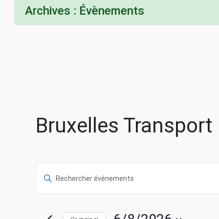
Archives :
Évènements
Bruxelles Transport
R
S
a
e
i
s