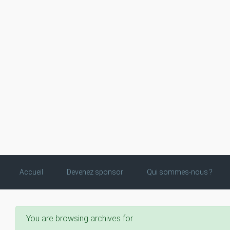
Skip to main content
Accueil
Devenez sponsor
Qui sommes-nous ?
You are browsing archives for