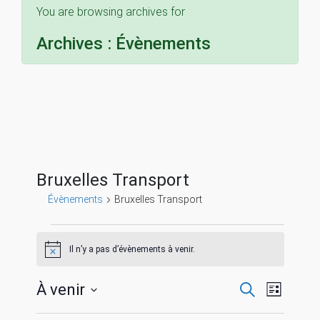
You are browsing archives for
Archives :
Évènements
Bruxelles Transport
Évènements
Bruxelles Transport
Évènements
Il n’y a pas d’évènements à venir.
N
o
t
R
N
À venir
R
i
L
c
e
S
i
e
c