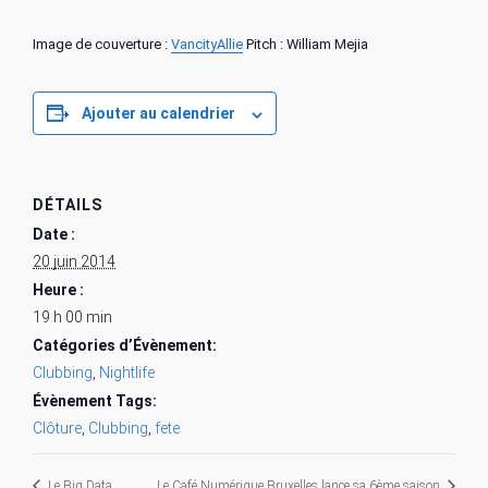
Image de couverture :
VancityAllie
Pitch : William Mejia
Ajouter au calendrier
DÉTAILS
Date :
20 juin 2014
Heure :
19 h 00 min
Catégories d’Évènement:
Clubbing
,
Nightlife
Évènement Tags:
Clôture
,
Clubbing
,
fete
Le Big Data
Le Café Numérique Bruxelles lance sa 6ème saison