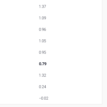
1.37
1.09
0.96
1.05
0.95
0.79
1.32
0.24
−0.02