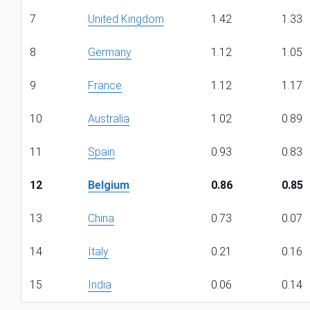
7
United Kingdom
1.42
1.33
8
Germany
1.12
1.05
9
France
1.12
1.17
10
Australia
1.02
0.89
11
Spain
0.93
0.83
12
Belgium
0.86
0.85
13
China
0.73
0.07
14
Italy
0.21
0.16
15
India
0.06
0.14