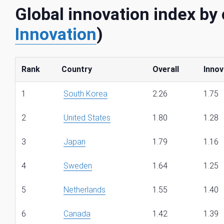
Global innovation index by
Innovation
)
Rank
Country
Overall
Innov
1
South Korea
2.26
1.75
2
United States
1.80
1.28
3
Japan
1.79
1.16
4
Sweden
1.64
1.25
5
Netherlands
1.55
1.40
6
Canada
1.42
1.39