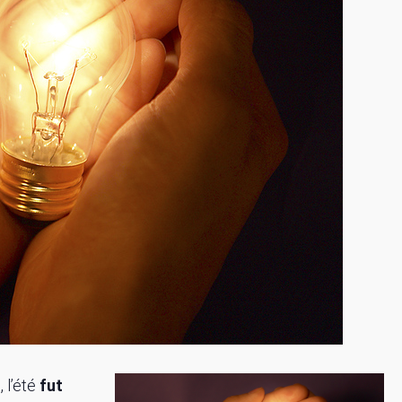
 l’été
fut