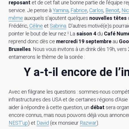
reposant
et de cet fait une bonne partie de l’équipe r
service. Je pense à
Yamina
,
Fabrice
,
Carlos
,
Benoit
,
Nic
même
auxquels s’ajoutent quelques
nouvelles têtes
Frédéric,
Céline
et
Sabrina
. D’autres motivé(e)s pourra
pointer le bout de leur nez ! La
saison 4
du
Café Numé
reprend donc dès ce
mercredi 19 septembre
au
Goo
Bruxelles
. Nous vous invitons à un drink dès 19h, vers
entamerons le thème de la soirée :
Y a-t-il encore de l’
Avec en filigrane les questions : sommes-nous compéte
infrastructures des USA et de certaines régions d’Asi
aider à répondre à cette question, un
débat
sera orga
encore connus, mais nous pouvons déjà vous annonce
NEST’up
) et
David
(ex monsieur
Razwar
).