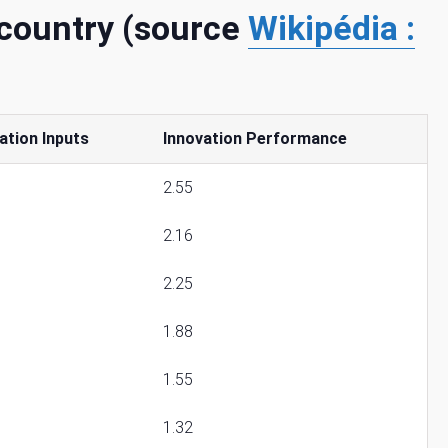
 country (source
Wikipédia :
ation Inputs
Innovation Performance
2.55
2.16
2.25
1.88
1.55
1.32