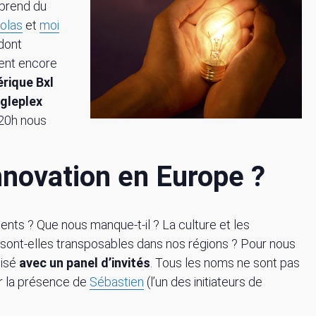
eprend du
olas
et
moi
dont
ient encore
rique Bxl
gleplex
 20h nous
innovation en Europe ?
nts ? Que nous manque-t-il ? La culture et les
e sont-elles transposables dans nos régions ? Pour nous
nisé
avec un panel d’invités
. Tous les noms ne sont pas
r la présence de
Sébastien
(l’un des initiateurs de