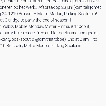
) achter de draaitafels. Het feest eindigt om 02:00 AM
oneren op het werk… Afspraak op 23 juni (kom talrijk met
 24, 1210 Brussel – Metro Madou, Parking Scailquin)!
 Claridge to party the end of season 1 –
, Yulbiz, Mobile Monday, Mister Emma, # 140conf,
g party takes place: free and for geeks and non-geeks
lektiv @boskabout & @dimitristrobbe). End at 2 am – to
1210 Brussels; Metro Madou, Parking Scailquin