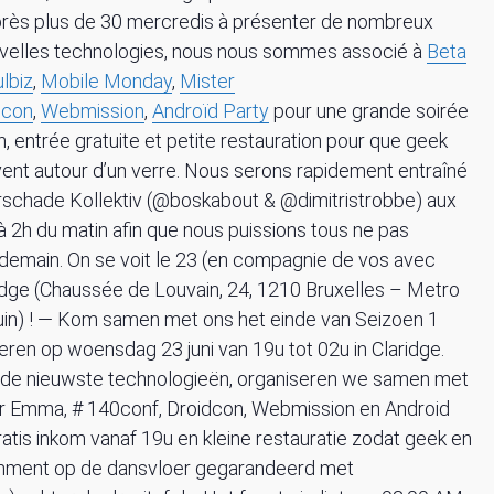
rès plus de 30 mercredis à présenter de nombreux
uvelles technologies, nous nous sommes associé à
Beta
lbiz
,
Mobile Monday
,
Mister
dcon
,
Webmission
,
Androïd Party
pour une grande soirée
 entrée gratuite et petite restauration pour que geek
ent autour d’un verre. Nous serons rapidement entraîné
örschade Kollektiv (@boskabout & @dimitristrobbe) aux
 à 2h du matin afin que nous puissions tous ne pas
lendemain. On se voit le 23 (en compagnie de vos avec
idge (Chaussée de Louvain, 24, 1210 Bruxelles – Metro
uin) ! — Kom samen met ons het einde van Seizoen 1
ren op woensdag 23 juni van 19u tot 02u in Claridge.
 de nieuwste technologieën, organiseren we samen met
er Emma, # 140conf, Droidcon, Webmission en Android
atis inkom vanaf 19u en kleine restauratie zodat geek en
ainment op de dansvloer gegarandeerd met