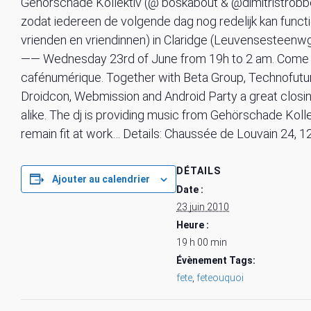
Gehörschade Kollektiv (@ boskabout & @dimitristrobbe
zodat iedereen de volgende dag nog redelijk kan functi
vrienden en vriendinnen) in Claridge (Leuvensesteenwg
—— Wednesday 23rd of June from 19h to 2 am. Come at
cafénumérique. Together with Beta Group, Technofutur
Droidcon, Webmission and Android Party a great closin
alike. The dj is providing music from Gehörschade Kol
remain fit at work… Details: Chaussée de Louvain 24, 
DÉTAILS
Ajouter au calendrier
Date :
23 juin 2010
Heure :
19 h 00 min
Évènement Tags:
fete
,
feteouquoi