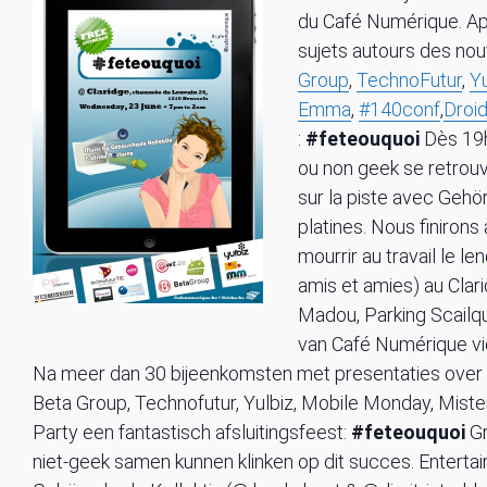
du Café Numérique. Ap
sujets autours des no
Group
,
TechnoFutur
,
Yu
Emma
,
#140conf
,
Droi
:
#feteouquoi
Dès 19h,
ou non geek se retrouv
sur la piste avec Geh
platines. Nous finirons
mourrir au travail le 
amis et amies) au Clar
Madou, Parking Scailq
van Café Numérique vie
Na meer dan 30 bijeenkomsten met presentaties over
Beta Group, Technofutur, Yulbiz, Mobile Monday, Mist
Party een fantastisch afsluitingsfeest:
#feteouquoi
Gr
niet-geek samen kunnen klinken op dit succes. Entert