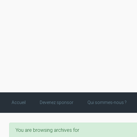
Skip to main content
Accueil
Devenez sponsor
Qui sommes-nous ?
You are browsing archives for