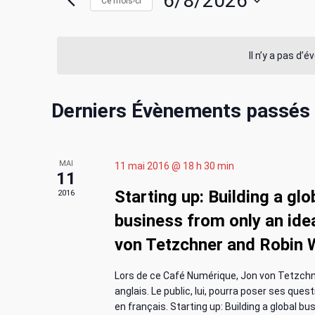
c
6/8/2026
Ce mois-ci
i
r
S
h
m
é
o
l
Il n’y a pas d’
e
t
e
-
c
r
C
c
Derniers Évènements passés
t
l
i
c
a
é
o
.
n
h
MAI
11 mai 2016 @ 18 h 30 min
l
R
n
11
e
e
Starting up: Building a glo
2016
e
e
c
z
business from only an ide
h
u
e
n
e
n
von Tetzchner and Robin 
r
e
t
d
c
d
Lors de ce Café Numérique, Jon von Tetzchn
h
a
anglais. Le public, lui, pourra poser ses ques
n
e
en français. Starting up: Building a global b
t