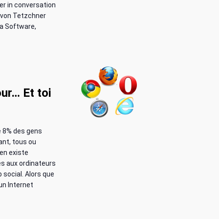
e
er in conversation
n von Tetzchner
s
a Software,
É
v
è
ur… Et toi
n
e
e 8% des gens
m
ant, tous ou
 en existe
e
s aux ordinateurs
 social. Alors que
n
un Internet
t