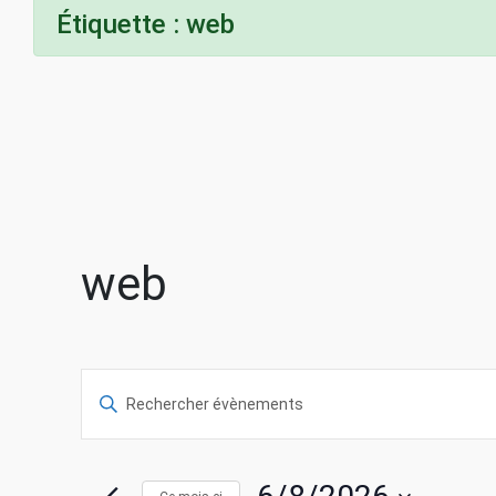
Étiquette :
web
web
R
S
a
e
i
s