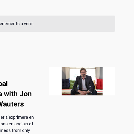
i
g
évènements à venir.
a
t
i
o
n
bal
d
a with Jon
e
Wauters
v
er s'exprimera en
u
tions en anglais et
usiness from only