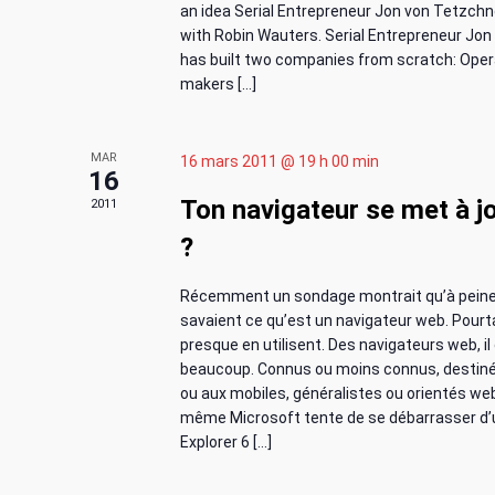
r
an idea Serial Entrepreneur Jon von Tetzchn
r
e
a
with Robin Wauters. Serial Entrepreneur Jo
i
É
.
has built two companies from scratch: Oper
v
v
makers […]
e
è
n
i
r
e
MAR
16 mars 2011 @ 19 h 00 min
m
16
g
d
e
Ton navigateur se met à jo
2011
n
a
?
e
t
s
t
Récemment un sondage montrait qu’à pein
É
p
savaient ce qu’est un navigateur web. Pourt
a
i
presque en utilisent. Des navigateurs web, il
v
r
beaucoup. Connus ou moins connus, destiné
m
ou aux mobiles, généralistes ou orientés web
o
è
o
même Microsoft tente de se débarrasser d’
t
Explorer 6 […]
n
n
-
c