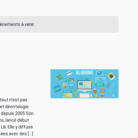
i
g
évènements à venir.
a
t
i
o
n
d
 tout n'est pas
e
 et déontologie.
e depuis 2005 Son
v
re, lancé début
li. Elle y diffuse
u
sées avec des […]