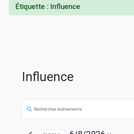
Étiquette :
Influence
Influence
R
S
a
e
i
s