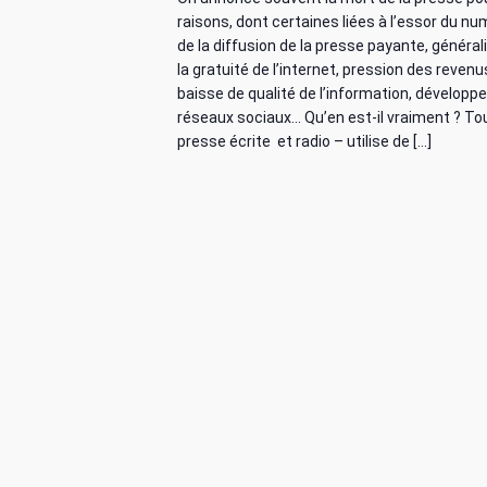
d
e
l
raisons, dont certaines liées à l’essor du nu
de la diffusion de la presse payante, général
é
e
la gratuité de l’internet, pression des revenus
m
.
baisse de qualité de l’information, dévelop
v
réseaux sociaux… Qu’en est-il vraiment ? Tou
e
presse écrite et radio – utilise de […]
u
n
e
t
s
s
É
v
è