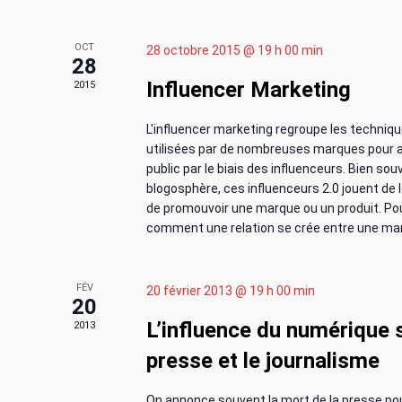
r
r
e
a
i
É
.
OCT
28 octobre 2015 @ 19 h 00 min
v
28
v
e
è
Influencer Marketing
2015
n
i
r
e
L'influencer marketing regroupe les techniq
m
g
utilisées par de nombreuses marques pour a
d
e
public par le biais des influenceurs. Bien sou
n
blogosphère, ces influenceurs 2.0 jouent de l
a
e
t
de promouvoir une marque ou un produit. Pou
s
comment une relation se crée entre une mar
t
É
p
a
i
v
FÉV
r
20 février 2013 @ 19 h 00 min
20
m
o
L’influence du numérique s
2013
è
o
t
presse et le journalisme
n
n
-
c
On annonce souvent la mort de la presse po