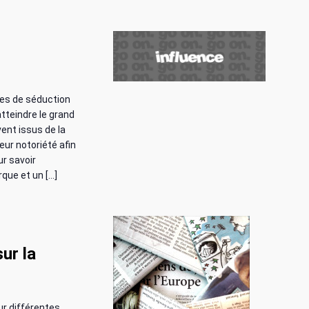
e
s
É
v
ues de séduction
è
tteindre le grand
vent issus de la
n
eur notoriété afin
r savoir
e
que et un […]
m
e
ur la
n
t
ur différentes