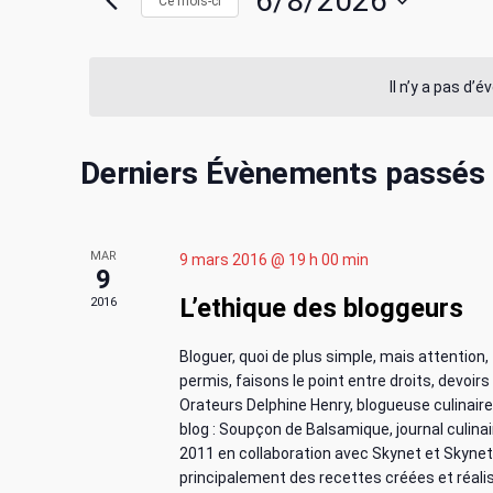
c
6/8/2026
Ce mois-ci
i
r
S
h
m
é
o
l
Il n’y a pas d’
e
t
e
-
c
r
C
c
Derniers Évènements passés
t
l
i
c
a
é
o
.
n
h
MAR
9 mars 2016 @ 19 h 00 min
l
R
n
9
e
e
L’ethique des bloggeurs
2016
e
e
c
z
h
u
Bloguer, quoi de plus simple, mais attention,
e
n
e
n
permis, faisons le point entre droits, devoirs
r
e
Orateurs Delphine Henry, blogueuse culinair
t
d
c
d
blog : Soupçon de Balsamique, journal culinai
h
2011 en collaboration avec Skynet et Skynet Li
a
n
principalement des recettes créées et réali
e
t