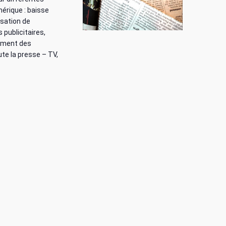
mérique : baisse
isation de
 publicitaires,
pement des
te la presse – TV,