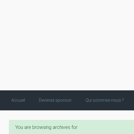
Skip to main content
Accueil
Devenez sponsor
Qui sommes-nous ?
You are browsing archives for