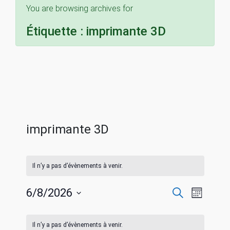
You are browsing archives for
Étiquette :
imprimante 3D
imprimante 3D
Il n’y a pas d’évènements à venir.
R
N
6/8/2026
R
M
e
S
o
a
c
C
e
i
é
h
Il n’y a pas d’évènements à venir.
s