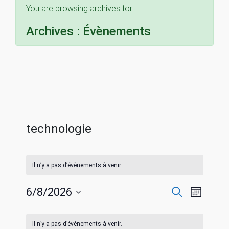
You are browsing archives for
Archives :
Évènements
technologie
Il n’y a pas d’évènements à venir.
R
N
6/8/2026
R
M
e
S
o
a
c
C
e
i
é
h
Il n’y a pas d’évènements à venir.
s