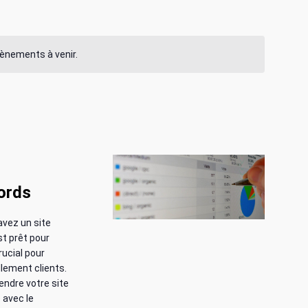
i
g
évènements à venir.
a
t
i
o
n
ords
d
vez un site
e
st prêt pour
ucial pour
v
llement clients.
endre votre site
u
e avec le