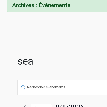
Archives :
Évènements
sea
R
S
a
e
i
s