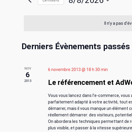
c
8/8/2026
Ce mois-ci
i
r
S
h
m
é
o
l
Il n’y a pas d’
e
t
e
-
c
r
C
c
Derniers Évènements passés
t
l
i
c
a
é
o
.
n
h
NOV
6 novembre 2013 @ 18 h 30 min
l
R
n
6
e
e
Le référencement et AdW
2013
e
e
c
z
h
u
Vous vous lancez dans l’e-commerce, vous a
e
n
e
n
parfaitement adapté à votre activité, tout e
r
e
démarrer, mais il vous manque un élément cr
t
d
c
d
réellement démarrer: des visiteurs, potentie
h
On abordera les techniques permettant de r
a
n
plus visible, et passer à la vitesse supérieur
e
t