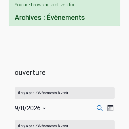
You are browsing archives for
Archives :
Évènements
ouverture
Il n’y a pas d’évènements à venir.
R
N
9/8/2026
R
M
e
S
o
a
c
C
e
i
é
h
Il n’y a pas d’évènements à venir.
s