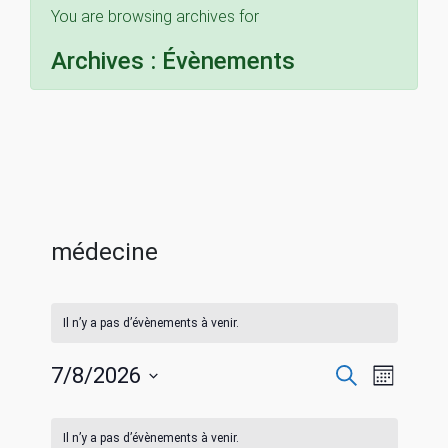
You are browsing archives for
Archives :
Évènements
médecine
Il n’y a pas d’évènements à venir.
R
N
7/8/2026
R
M
e
S
o
a
c
C
e
i
é
h
Il n’y a pas d’évènements à venir.
s