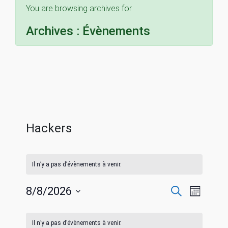
You are browsing archives for
Archives :
Évènements
Hackers
Il n’y a pas d’évènements à venir.
R
N
8/8/2026
R
M
e
S
o
a
c
C
e
i
é
h
Il n’y a pas d’évènements à venir.
s