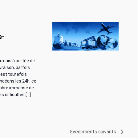
e
s
É
e-
v
è
ormais à portée de
vraison, parfois
n
l est toutefois
ndéans les 24h, ce
e
nombre immense de
 difficultés […]
m
e
n
Évènements
suivants
t