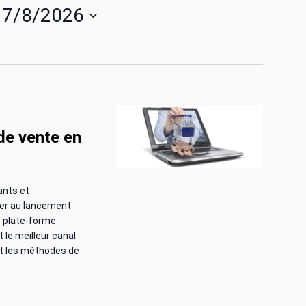
v
 
7/8/2026
i
g
a
t
 de vente en
i
o
n
ants et
iser au lancement
d
e plate-forme
 le meilleur canal
e
t les méthodes de
v
u