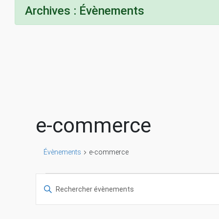
Archives :
Évènements
e-commerce
Évènements
e-commerce
Évènements
R
S
a
e
i