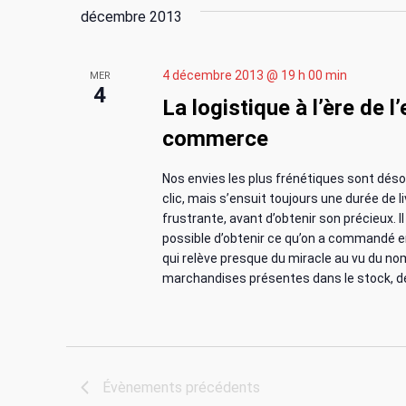
n
e
t
décembre 2013
r
e
a
É
.
v
4 décembre 2013 @ 19 h 00 min
MER
v
4
è
La logistique à l’ère de l’
n
i
commerce
e
m
g
Nos envies les plus frénétiques sont dés
e
clic, mais s’ensuit toujours une durée de li
n
a
frustrante, avant d’obtenir son précieux. I
t
possible d’obtenir ce qu’on a commandé e
s
t
qui relève presque du miracle au vu du 
p
marchandises présentes dans le stock, des
a
i
r
m
o
o
t
Évènements
précédents
n
-