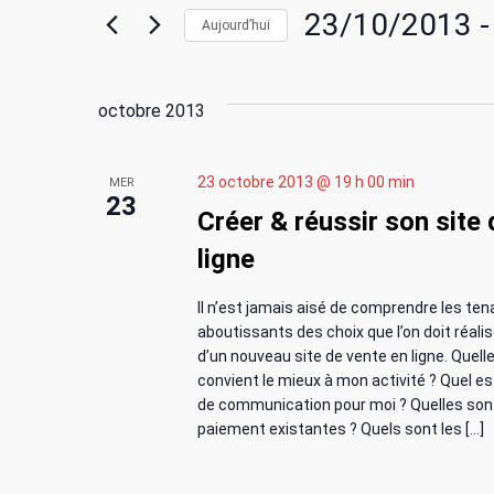
s
c
23/10/2013
 -
Aujourd’hui
i
r
S
h
m
é
o
octobre 2013
l
e
t
e
-
c
r
23 octobre 2013 @ 19 h 00 min
MER
c
t
23
l
Créer & réussir son site
i
c
é
o
ligne
.
n
h
R
n
Il n’est jamais aisé de comprendre les ten
e
e
e
aboutissants des choix que l’on doit réal
c
z
d’un nouveau site de vente en ligne. Quell
h
u
convient le mieux à mon activité ? Quel est
e
e
n
de communication pour moi ? Quelles son
r
e
paiement existantes ? Quels sont les […]
t
c
d
h
a