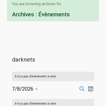
You are browsing archives for
Archives :
Évènements
darknets
Il n’y a pas d’évènements à venir.
R
N
7/8/2026
R
M
e
S
o
a
c
C
e
i
é
h
Il n’y a pas d’évènements à venir.
s