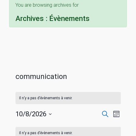
You are browsing archives for
Archives :
Évènements
communication
Il n’y a pas d’évènements à venir.
R
N
10/8/2026
R
M
e
S
o
a
c
C
e
i
é
h
Il n’y a pas d’évènements à venir.
s