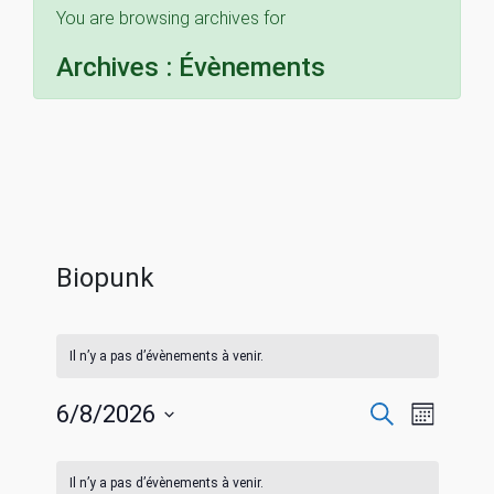
You are browsing archives for
Archives :
Évènements
Biopunk
Il n’y a pas d’évènements à venir.
R
N
6/8/2026
R
M
e
S
o
a
c
C
e
i
é
h
Il n’y a pas d’évènements à venir.
s