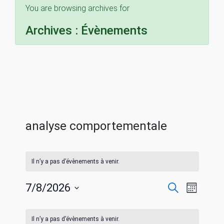
You are browsing archives for
Archives :
Évènements
analyse comportementale
Il n’y a pas d’évènements à venir.
R
N
7/8/2026
R
M
e
S
o
a
c
C
e
i
é
h
Il n’y a pas d’évènements à venir.
s